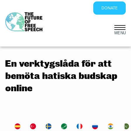
DONATE
Skip
to
content
En verktygslåda för att
bemöta hatiska budskap
online