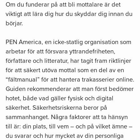
Om du funderar på att bli mottalare är det
viktigt att lära dig hur du skyddar dig innan du
börjar.
PEN America, en icke-statlig organisation som
arbetar för att försvara yttrandefriheten,
författare och litteratur, har tagit fram riktlinjer
för att säkert utöva mottal som en del av en
“fältmanual” för att hantera trakasserier online.
Undersöka och utvärdera reaktioner
Guiden rekommenderar att man först bedömer
på inflammatoriska och andra
hotet, både vad gäller fysisk och digital
uppviglande budskap inklusive
säkerhet. Säkerhetsriskerna beror på
hatretorik
sammanhanget. Några faktorer att ta hänsyn
till är: din plats, till vem – och på vilket ämne –
du svarar och hur mycket av din personliga