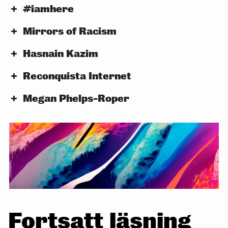
#iamhere
Mirrors of Racism
Rådgivning och kritik av beslutsfattare
Hasnain Kazim
inom yttrandefrihet
Reconquista Internet
Megan Phelps-Roper
Fortsatt läsning